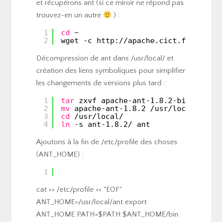
et récupérons ant (si ce miroir ne répond pas
trouvez-en un autre
) :
1
cd
~
2
wget -c http:
//apache
.cict.fr
//ant/b
Décompression de ant dans /usr/local/ et
création des liens symboliques pour simplifier
les changements de versions plus tard :
1
tar
zxvf apache-ant-1.8.2-bin.
tar
.gz
2
mv
apache-ant-1.8.2 
/usr/local/ant-1
3
cd
/usr/local/
4
ln
-s ant-1.8.2/ ant
Ajoutons à la fin de /etc/profile des choses
(ANT_HOME) :
1
cat >> /etc/profile << "EOF"
ANT_HOME=/usr/local/ant export
ANT_HOME PATH=$PATH:$ANT_HOME/bin