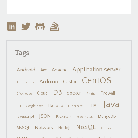
Tags
Application server
Android
Apache
Ant
CentOS
Arduino
Castor
Architecture
DB
docker
Cloud
Firewall
Clickhouse
Finatra
Java
Hadoop
HTML
GIT
Google docs
Hibernate
JSON
Javascript
Kickstart
MongoDB
kubernetes
NoSQL
Network
MySQL
NodeJs
Openshift