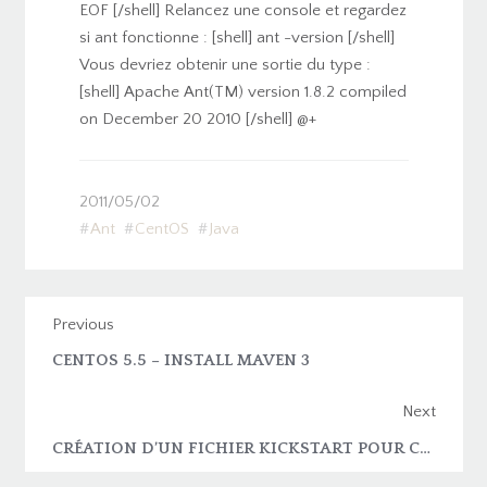
EOF [/shell] Relancez une console et regardez
si ant fonctionne : [shell] ant -version [/shell]
Vous devriez obtenir une sortie du type :
[shell] Apache Ant(TM) version 1.8.2 compiled
on December 20 2010 [/shell] @+
2011/05/02
Ant
CentOS
Java
Previous
CENTOS 5.5 – INSTALL MAVEN 3
Next
CRÉATION D’UN FICHIER KICKSTART POUR CENTOS NET INSTALL