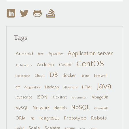
Tags
Application server
Android
Apache
Ant
CentOS
Arduino
Castor
Architecture
DB
docker
Cloud
Firewall
Clickhouse
Finatra
Java
Hadoop
HTML
GIT
Google docs
Hibernate
JSON
Javascript
Kickstart
MongoDB
kubernetes
NoSQL
Network
MySQL
NodeJs
Openshift
Prototype
Robots
ORM
PostgreSQL
PKI
Scala
Scalatra
Salat
scrum
svn
taiga